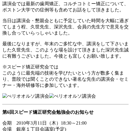
講演会では最新の歯周矯正、コルチコトミー矯正について、
ボストン大学での症例等も含めてお話をして頂きました。
当日は講演会・懇親会ともに予定していた時間を大幅に過ぎ
てしまう程、久世先生、深沢先生、会員の先生方で意見を交
換し合っていらっしゃいました。
最後になりますが、年末のご多忙な中、講演をして下さいま
した久世先生、このような場を設けて頂きました深沢先生誠
に有難うございました。今後とも宜しくお願い致します。
※スピード矯正研究会では
このように最先端の技術を学びたいという方が数多く集ま
り、普段では聞くことのできない著名な先生の講演会・セミ
ナー・海外研修等に参加しています。
第6回スピード矯正研究会勉強会のお知らせ
会期 2010年3月11日（木）18:30～21:00
会場 銀座１丁目会議室(予定)