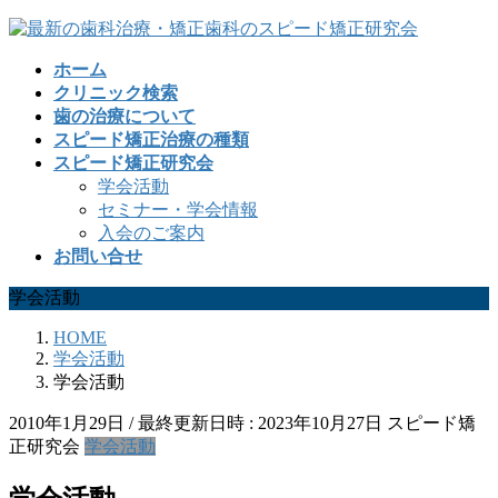
コ
ナ
ン
ビ
ホーム
テ
ゲ
クリニック検索
ン
ー
歯の治療について
ツ
シ
スピード矯正治療の種類
へ
ョ
スピード矯正研究会
ス
ン
学会活動
キ
に
セミナー・学会情報
ッ
移
入会のご案内
プ
動
お問い合せ
学会活動
HOME
学会活動
学会活動
2010年1月29日
/ 最終更新日時 :
2023年10月27日
スピード矯
正研究会
学会活動