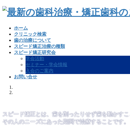
コ
ナ
ン
ビ
テ
ゲ
ン
ー
ホーム
ツ
シ
クリニック検索
へ
ョ
歯の治療について
ス
ン
スピード矯正治療の種類
キ
に
スピード矯正研究会
ッ
移
学会活動
プ
動
セミナー・学会情報
入会のご案内
お問い合せ
スピード矯正とは、歯を削ったりせず歯を動かすこ
その人のニーズにあった期間で治療することです。