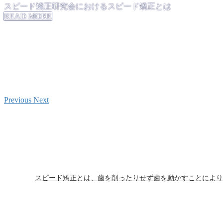
スピード矯正研究会におけるスピード矯正とは
READ MORE
最新の歯科治療・矯正歯科・スピード矯正について
研究・発展に貢献します。
スピード矯正をご希望の方へ
クリニック検索
Previous
Next
スピード矯正とは、歯を削ったりせず歯を動かすことにより