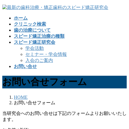
コ
ナ
ン
ビ
ホーム
テ
ゲ
クリニック検索
ン
ー
歯の治療について
ツ
シ
スピード矯正治療の種類
へ
ョ
スピード矯正研究会
ス
ン
学会活動
キ
に
セミナー・学会情報
ッ
移
入会のご案内
プ
動
お問い合せ
お問い合せフォーム
HOME
お問い合せフォーム
当研究会へのお問い合せは下記のフォームよりお願いいたし
ます。