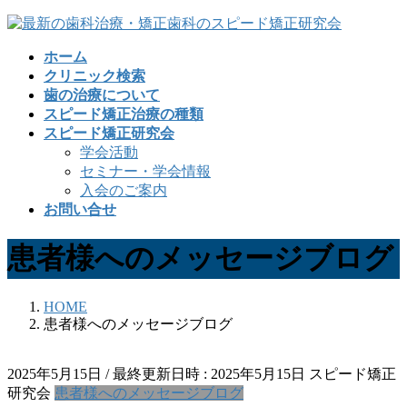
コ
ナ
ン
ビ
ホーム
テ
ゲ
クリニック検索
ン
ー
歯の治療について
ツ
シ
スピード矯正治療の種類
へ
ョ
スピード矯正研究会
ス
ン
学会活動
キ
に
セミナー・学会情報
ッ
移
入会のご案内
プ
動
お問い合せ
患者様へのメッセージブログ
HOME
患者様へのメッセージブログ
2025年5月15日
/ 最終更新日時 :
2025年5月15日
スピード矯正
研究会
患者様へのメッセージブログ