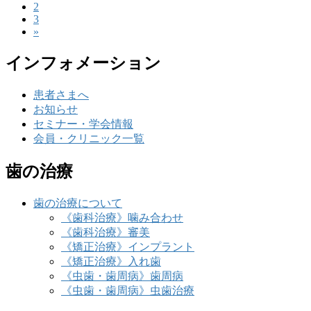
固
2
定
稿
固
3
定
ペ
»
定
ペ
ー
の
ペ
ー
ジ
インフォメーション
ペ
ー
ジ
ジ
ー
患者さまへ
ジ
お知らせ
セミナー・学会情報
送
会員・クリニック一覧
り
歯の治療
歯の治療について
《歯科治療》噛み合わせ
《歯科治療》審美
《矯正治療》インプラント
《矯正治療》入れ歯
《虫歯・歯周病》歯周病
《虫歯・歯周病》虫歯治療