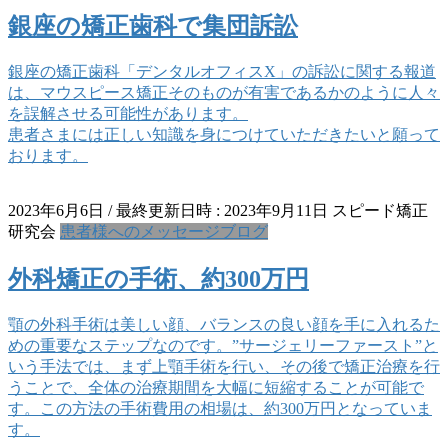
銀座の矯正歯科で集団訴訟
銀座の矯正歯科「デンタルオフィスX」の訴訟に関する報道
は、マウスピース矯正そのものが有害であるかのように人々
を誤解させる可能性があります。
患者さまには正しい知識を身につけていただきたいと願って
おります。
2023年6月6日
/ 最終更新日時 :
2023年9月11日
スピード矯正
研究会
患者様へのメッセージブログ
外科矯正の手術、約300万円
顎の外科手術は美しい顔、バランスの良い顔を手に入れるた
めの重要なステップなのです。”サージェリーファースト”と
いう手法では、まず上顎手術を行い、その後で矯正治療を行
うことで、全体の治療期間を大幅に短縮することが可能で
す。この方法の手術費用の相場は、約300万円となっていま
す。