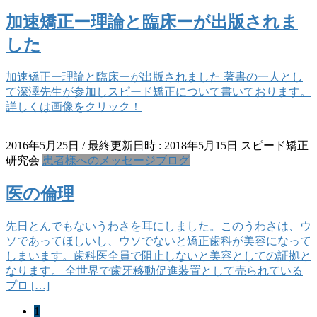
加速矯正ー理論と臨床ーが出版されま
した
加速矯正ー理論と臨床ーが出版されました 著書の一人とし
て深澤先生が参加しスピード矯正について書いております。
詳しくは画像をクリック！
2016年5月25日
/ 最終更新日時 :
2018年5月15日
スピード矯正
研究会
患者様へのメッセージブログ
医の倫理
先日とんでもないうわさを耳にしました。このうわさは、ウ
ソであってほしいし、ウソでないと矯正歯科が美容になって
しまいます。歯科医全員で阻止しないと美容としての証拠と
なります。 全世界で歯牙移動促進装置として売られている
プロ […]
固
1
投