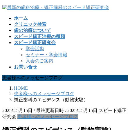
コ
ナ
ン
ビ
ホーム
テ
ゲ
クリニック検索
ン
ー
歯の治療について
ツ
シ
スピード矯正治療の種類
へ
ョ
スピード矯正研究会
ス
ン
学会活動
キ
に
セミナー・学会情報
ッ
移
入会のご案内
プ
動
お問い合せ
患者様へのメッセージブログ
HOME
患者様へのメッセージブログ
矯正歯科のエビデンス（動物実験）
2025年5月15日
/ 最終更新日時 :
2025年5月15日
スピード矯正
研究会
患者様へのメッセージブログ