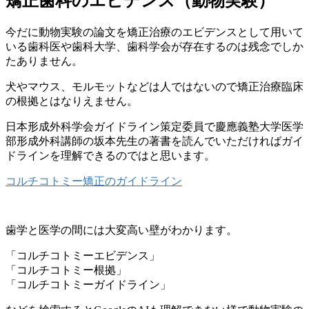
矯正歯科のエビデンス（動物実験）
今だに動物実験の論文を矯正治療のエビデンスとして用いて
いる歯
科医や歯科大学、
歯科学会が存在するのは残念でしか
たありません。
犬やマウス、
モルモットなどは人ではないので矯正治療臨床
の根拠とはなりえま
せん。
日本形成外科学会ガイドライン策定委員で慶應義塾大学医学
部形成
外科講師の坂本先生の著書を読んでいただければガイ
ドラインを理
解できるのではと思います。
コルチコトミー矯正のガイドライン
歯学と医学の間には大変高い壁がわかります。
「コルチコトミーエビデンス」
「コルチコトミー根拠」
「コルチコトミーガイドライン」