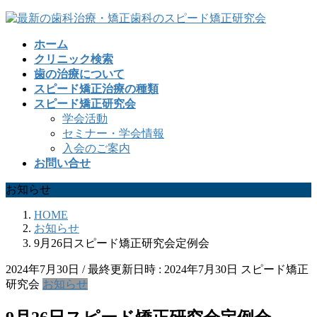
コ
ナ
ン
ビ
ホーム
テ
ゲ
クリニック検索
ン
ー
歯の治療について
ツ
シ
スピード矯正治療の種類
へ
ョ
スピード矯正研究会
ス
ン
学会活動
キ
に
セミナー・学会情報
ッ
移
入会のご案内
プ
動
お問い合せ
お知らせ
HOME
お知らせ
9月26日スピード矯正研究会定例会
2024年7月30日
/ 最終更新日時 :
2024年7月30日
スピード矯正
研究会
お知らせ