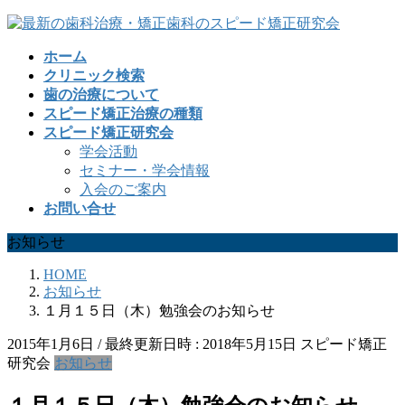
コ
ナ
ン
ビ
ホーム
テ
ゲ
クリニック検索
ン
ー
歯の治療について
ツ
シ
スピード矯正治療の種類
へ
ョ
スピード矯正研究会
ス
ン
学会活動
キ
に
セミナー・学会情報
ッ
移
入会のご案内
プ
動
お問い合せ
お知らせ
HOME
お知らせ
１月１５日（木）勉強会のお知らせ
2015年1月6日
/ 最終更新日時 :
2018年5月15日
スピード矯正
研究会
お知らせ