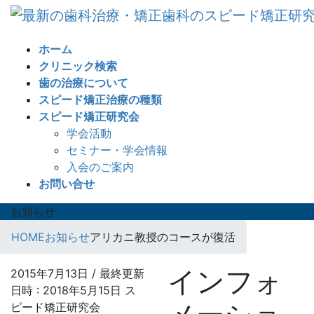
コ
ナ
ン
ビ
テ
ゲ
ホーム
ン
ー
クリニック検索
ツ
シ
歯の治療について
へ
ョ
スピード矯正治療の種類
ス
ン
スピード矯正研究会
キ
に
学会活動
ッ
移
セミナー・学会情報
プ
動
入会のご案内
お問い合せ
お知らせ
HOME
お知らせ
アリカニ教授のコースが復活
インフォ
2015年7月13日
/ 最終更新
日時 :
2018年5月15日
ス
ピード矯正研究会