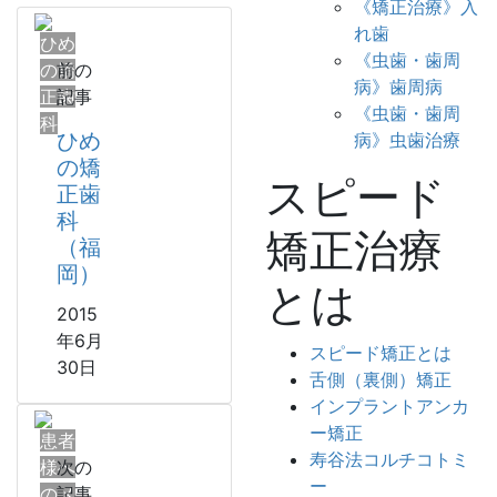
《矯正治療》入
れ歯
ひめ
《虫歯・歯周
の矯
前の
病》歯周病
正歯
記事
《虫歯・歯周
科
ひめ
病》虫歯治療
の矯
スピード
正歯
科
矯正治療
（福
岡）
とは
2015
年6月
スピード矯正とは
30日
舌側（裏側）矯正
インプラントアンカ
ー矯正
患者
寿谷法コルチコトミ
様へ
次の
ー
のメ
記事