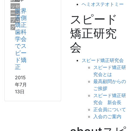
ヘミオステオトミー
ッセ
世界
ージ
スピード
舌側
ブロ
矯正
グ
矯正研究
歯科
学会
会
でス
ピー
ド矯
スピード矯正研究会
正
スピード矯正研
究会とは
2015
最高顧問からの
年7月
ご挨拶
13日
スピード矯正研
究会 新会長
正会員について
入会のご案内