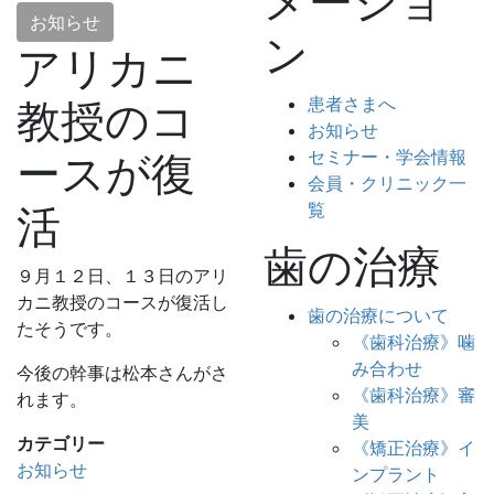
メーショ
お知らせ
ン
アリカニ
患者さまへ
教授のコ
お知らせ
セミナー・学会情報
ースが復
会員・クリニック一
覧
活
歯の治療
９月１２日、１３日のアリ
カニ教授のコースが復活し
歯の治療について
たそうです。
《歯科治療》噛
み合わせ
今後の幹事は松本さんがさ
《歯科治療》審
れます。
美
カテゴリー
《矯正治療》イ
お知らせ
ンプラント