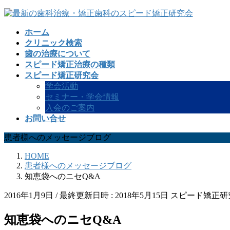
コ
ナ
ン
ビ
ホーム
テ
ゲ
クリニック検索
ン
ー
歯の治療について
ツ
シ
スピード矯正治療の種類
へ
ョ
スピード矯正研究会
ス
ン
学会活動
キ
に
セミナー・学会情報
ッ
移
入会のご案内
プ
動
お問い合せ
患者様へのメッセージブログ
HOME
患者様へのメッセージブログ
知恵袋へのニセQ&A
2016年1月9日
/ 最終更新日時 :
2018年5月15日
スピード矯正研
知恵袋へのニセQ&A