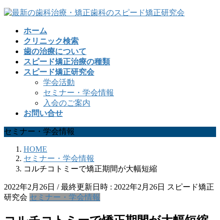
コ
ナ
ン
ビ
ホーム
テ
ゲ
クリニック検索
ン
ー
歯の治療について
ツ
シ
スピード矯正治療の種類
へ
ョ
スピード矯正研究会
ス
ン
学会活動
キ
に
セミナー・学会情報
ッ
移
入会のご案内
プ
動
お問い合せ
セミナー・学会情報
HOME
セミナー・学会情報
コルチコトミーで矯正期間が大幅短縮
2022年2月26日
/ 最終更新日時 :
2022年2月26日
スピード矯正
研究会
セミナー・学会情報