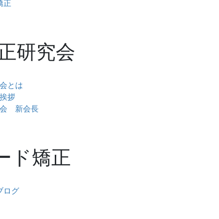
矯正
正研究会
会とは
挨拶
会 新会長
ピード矯正
ブログ