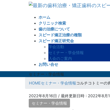
コ
ナ
ン
ビ
テ
ゲ
ホーム
ン
ー
クリニック検索
ツ
シ
歯の治療について
へ
ョ
スピード矯正治療の種類
ス
ン
スピード矯正研究会
キ
に
学会活動
ッ
移
セミナー・学会情報
プ
動
入会のご案内
お問い合せ
セミナー・学会情報
HOME
セミナー・学会情報
コルチコトミーの
2022年8月16日
/ 最終更新日時 :
2022年8月
セミナー・学会情報