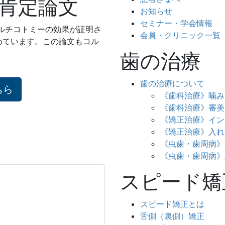
肯定論文
お知らせ
セミナー・学会情報
コルチコトミーの効果が証明さ
会員・クリニック一覧
めています。この論文もコル
歯の治療
歯の治療について
ちら
《歯科治療》噛み
《歯科治療》審美
《矯正治療》イン
《矯正治療》入れ
《虫歯・歯周病》
《虫歯・歯周病》
スピード矯
スピード矯正とは
舌側（裏側）矯正