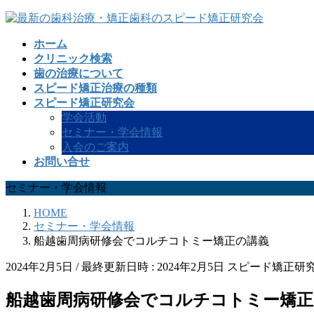
コ
ナ
ン
ビ
ホーム
テ
ゲ
クリニック検索
ン
ー
歯の治療について
ツ
シ
スピード矯正治療の種類
へ
ョ
スピード矯正研究会
ス
ン
学会活動
キ
に
セミナー・学会情報
ッ
移
入会のご案内
プ
動
お問い合せ
セミナー・学会情報
HOME
セミナー・学会情報
船越歯周病研修会でコルチコトミー矯正の講義
2024年2月5日
/ 最終更新日時 :
2024年2月5日
スピード矯正研
船越歯周病研修会でコルチコトミー矯正