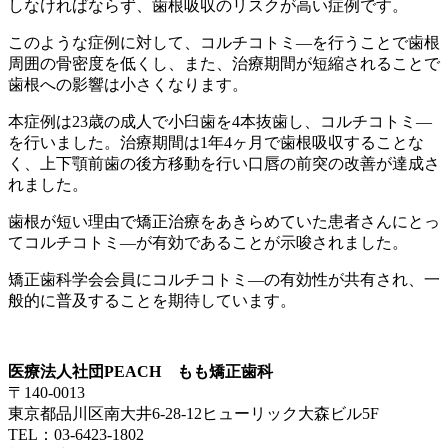
しなければならず、歯根吸収のリスクが高い症例です。
このような症例に対して、コルチコトミ―を行うことで歯根
周囲の骨密度を低くし、また、治療期間が短縮されることで
歯根への影響は小さくなります。
本症例は23歳の成人で小臼歯を4本抜歯し、コルチコトミ―
を行いました。治療期間は1年4ヶ月で歯根吸収することな
く、上下顎前歯の後方移動を行い口唇の前突の改善が達成さ
れました。
歯根が短い理由で矯正治療をあきらめていた患者さんにとっ
てコルチコトミ―が有効であることが示唆されました。
矯正歯科学会会員にコルチコトミ―の有効性が共有され、一
般的に普及することを期待しています。
医療法人社団PEACH もも矯正歯科
〒140-0013
東京都品川区南大井6-28-12ヒューリック大森ビル5F
TEL：03-6423-1802