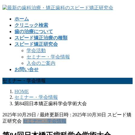
コ
ナ
ン
ビ
ホーム
テ
ゲ
クリニック検索
ン
ー
歯の治療について
ツ
シ
スピード矯正治療の種類
へ
ョ
スピード矯正研究会
ス
ン
学会活動
キ
に
セミナー・学会情報
ッ
移
入会のご案内
プ
動
お問い合せ
セミナー・学会情報
HOME
セミナー・学会情報
第84回日本矯正歯科学会学術大会
2025年10月29日
/ 最終更新日時 :
2025年10月30日
スピード矯
正研究会
セミナー・学会情報