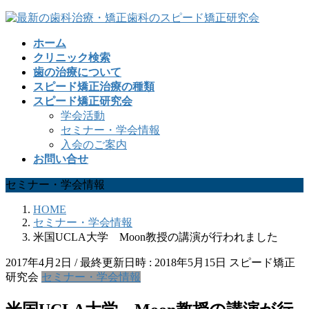
コ
ナ
ン
ビ
ホーム
テ
ゲ
クリニック検索
ン
ー
歯の治療について
ツ
シ
スピード矯正治療の種類
へ
ョ
スピード矯正研究会
ス
ン
学会活動
キ
に
セミナー・学会情報
ッ
移
入会のご案内
プ
動
お問い合せ
セミナー・学会情報
HOME
セミナー・学会情報
米国UCLA大学 Moon教授の講演が行われました
2017年4月2日
/ 最終更新日時 :
2018年5月15日
スピード矯正
研究会
セミナー・学会情報