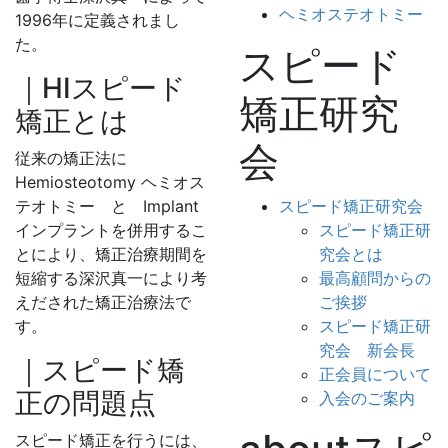
ヘミオステオトミー
1996年に定義されまし
た。
スピード
｜HIスピード
矯正研究
矯正とは
会
従来の矯正法に
Hemiosteotomy ヘミオス
テオトミー と Implant
スピード矯正研究会
インプラントを併用するこ
スピード矯正研
とにより、矯正治療期間を
究会とは
短縮する深沢真一により考
最高顧問からの
えだされた矯正治療法で
ご挨拶
す。
スピード矯正研
究会 新会長
｜スピード矯
正会員について
正の問題点
入会のご案内
スピード矯正を行うには、