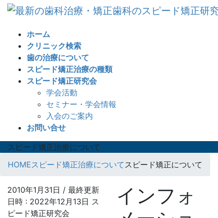
コ
ナ
ン
ビ
テ
ゲ
ホーム
ン
ー
クリニック検索
ツ
シ
歯の治療について
へ
ョ
スピード矯正治療の種類
ス
ン
スピード矯正研究会
キ
に
学会活動
ッ
移
セミナー・学会情報
プ
動
入会のご案内
お問い合せ
スピード矯正治療について
HOME
スピード矯正治療について
スピード矯正について
インフォ
2010年1月31日
/ 最終更新
日時 :
2022年12月13日
ス
ピード矯正研究会