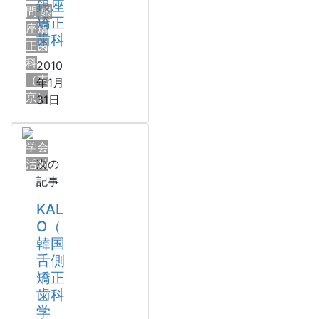
銀座
問 銀
矯正
座矯
歯科
正歯
科
2010
（東
年1月
京）
31日
学会
活動
次の
記事
KAL
O（
韓国
舌側
矯正
歯科
学