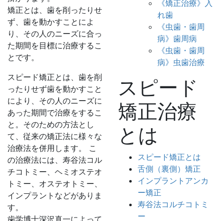
《矯正治療》入
矯正とは、歯を削ったりせ
れ歯
ず、歯を動かすことによ
《虫歯・歯周
り、その人のニーズに合っ
病》歯周病
た期間を目標に治療するこ
《虫歯・歯周
とです。
病》虫歯治療
スピード矯正とは、歯を削
スピード
ったりせず歯を動かすこと
により、その人のニーズに
矯正治療
あった期間で治療をするこ
と。そのための方法とし
とは
て、従来の矯正法に様々な
治療法を併用します。 こ
スピード矯正とは
の治療法には、寿谷法コル
舌側（裏側）矯正
チコトミー、ヘミオステオ
インプラントアンカ
トミー、オステオトミー、
ー矯正
インプラントなどがありま
寿谷法コルチコトミ
す。
ー
歯学博士深沢真一によって