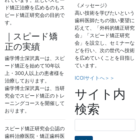
《メッセージ》
ド矯正治療を広めるのもス
高い技術を学びたいという
ピード矯正研究会の目的で
歯科医師たちの強い要望に
す。
応えて、「外科的矯正研究
｜スピード矯
会」「スピード矯正研究
会」を設立し、セミナーな
正の実績
どを行い、次の世代へ技術
を広めていくことを目指し
歯学博士深沢真一は、スピ
ています。
ード矯正を始めて10年以
上・300人以上の患者様を
ICOIサイトへ＞＞
治療しております。
歯学博士深沢真一は、当研
サイト内
究会でスピード矯正のトレ
ーニングコースを開催して
検索
おります。
検
スピード矯正研究会公認の
索:
歯科治療医院・矯正歯科医