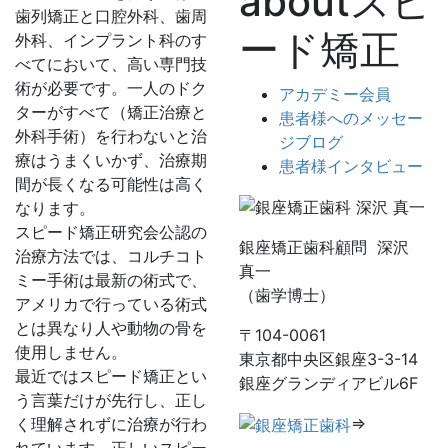
aboutスピ
歯列矯正と口腔外科、歯周
ード矯正
外科、インプラント科のす
べてにおいて、高い専門技
術が必要です。一人のドク
アカデミー会員
ターがすべて（矯正治療と
患者様へのメッセー
外科手術）を行わないと治
ジブログ
療はうまくいかず、治療期
患者様インタビュー
間が長くなる可能性は高く
なります。
スピード矯正研究会公認の
銀座矯正歯科顧問 深沢
治療方法では、コルチコト
真一
ミー手術は最新の術式で、
（歯学博士）
アメリカで行っている術式
とは異なり人や動物の骨を
〒104-0061
使用しません。
東京都中央区銀座3-3-14
最近ではスピード矯正とい
銀座グランディアビル6F
う言葉だけが先行し、正し
⇒
く理解されずに治療が行わ
れています。正しいスピー