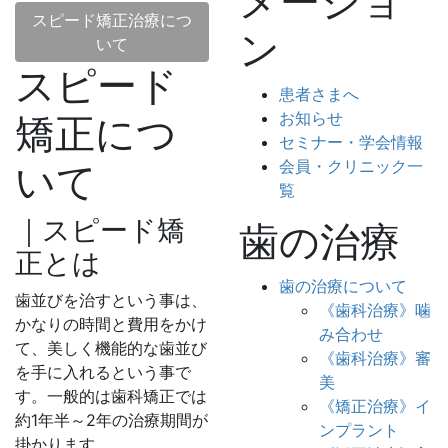
メーショ
スピード矯正治療につ
ン
いて
スピード
患者さまへ
お知らせ
矯正につ
セミナー・学会情報
会員・クリニック一
いて
覧
｜スピード矯
歯の治療
正とは
歯の治療について
歯並びを治すという事は、
《歯科治療》噛
かなりの時間と費用をかけ
み合わせ
て、美しく機能的な歯並び
《歯科治療》審
を手に入れるという事で
美
す。一般的は歯科矯正では
《矯正治療》イ
約1年半～2年の治療期間が
ンプラント
掛かります。