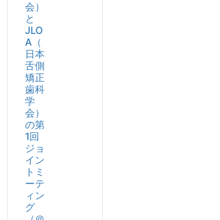
会）
と
JLO
A（
日本
舌側
矯正
歯科
学
会）
の第
1回
ジョ
イン
トミ
ーテ
ィン
グ
（＠