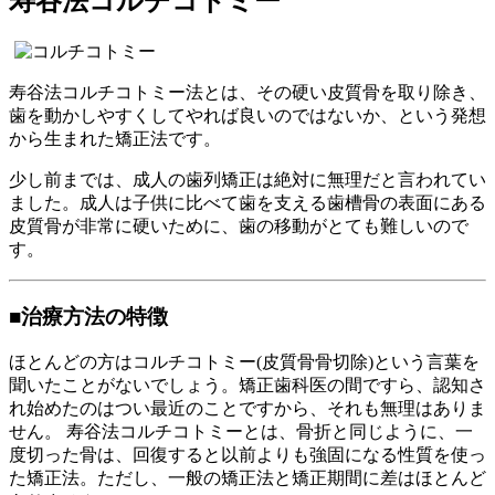
寿谷法コルチコトミー
寿谷法コルチコトミー法とは、その硬い皮質骨を取り除き、
歯を動かしやすくしてやれば良いのではないか、という発想
から生まれた矯正法です。
少し前までは、成人の歯列矯正は絶対に無理だと言われてい
ました。成人は子供に比べて歯を支える歯槽骨の表面にある
皮質骨が非常に硬いために、歯の移動がとても難しいので
す。
■治療方法の特徴
ほとんどの方はコルチコトミー(皮質骨骨切除)という言葉を
聞いたことがないでしょう。矯正歯科医の間ですら、認知さ
れ始めたのはつい最近のことですから、それも無理はありま
せん。 寿谷法コルチコトミーとは、骨折と同じように、一
度切った骨は、回復すると以前よりも強固になる性質を使っ
た矯正法。ただし、一般の矯正法と矯正期間に差はほとんど