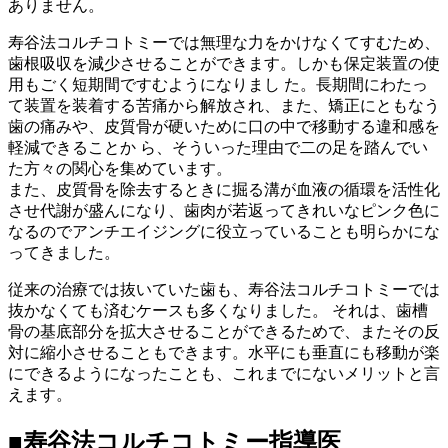
ありません。
寿谷法コルチコトミーでは無理な力をかけなくてすむため、
歯根吸収を減少させることができます。しかも保定装置の使
用もごく短期間ですむようになりまし た。長期間にわたっ
て装置を装着する苦痛から解放され、また、矯正にともなう
歯の痛みや、皮質骨が硬いために口の中で移動する違和感を
軽減できることか ら、そういった理由で二の足を踏んでい
た方々の関心を集めています。
また、皮質骨を除去するときに掘る溝が血液の循環を活性化
させ代謝が盛んになり、歯肉が若返ってきれいなピンク色に
なるのでアンチエイジングに役立っていることも明らかにな
ってきました。
従来の治療では抜いていた歯も、寿谷法コルチコトミーでは
抜かなくても済むケースも多くなりました。 それは、歯槽
骨の基底部分を拡大させることができるためで、またその反
対に縮小させることもできます。水平にも垂直にも移動が楽
にできるようになったことも、これまでにないメリットと言
えます。
■寿谷法コルチコトミー指導医