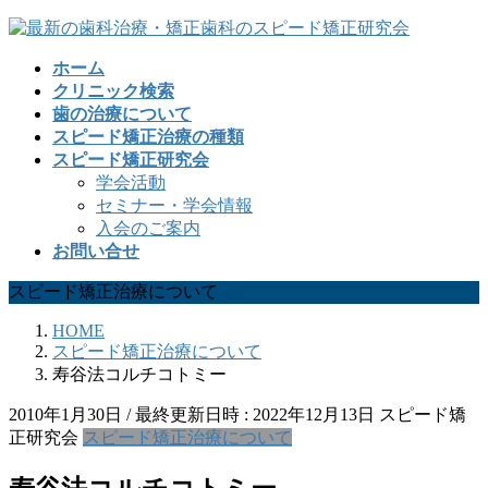
コ
ナ
ン
ビ
ホーム
テ
ゲ
クリニック検索
ン
ー
歯の治療について
ツ
シ
スピード矯正治療の種類
へ
ョ
スピード矯正研究会
ス
ン
学会活動
キ
に
セミナー・学会情報
ッ
移
入会のご案内
プ
動
お問い合せ
スピード矯正治療について
HOME
スピード矯正治療について
寿谷法コルチコトミー
2010年1月30日
/ 最終更新日時 :
2022年12月13日
スピード矯
正研究会
スピード矯正治療について