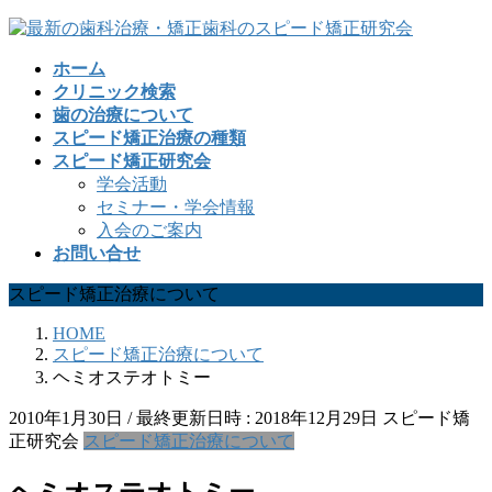
コ
ナ
ン
ビ
ホーム
テ
ゲ
クリニック検索
ン
ー
歯の治療について
ツ
シ
スピード矯正治療の種類
へ
ョ
スピード矯正研究会
ス
ン
学会活動
キ
に
セミナー・学会情報
ッ
移
入会のご案内
プ
動
お問い合せ
スピード矯正治療について
HOME
スピード矯正治療について
ヘミオステオトミー
2010年1月30日
/ 最終更新日時 :
2018年12月29日
スピード矯
正研究会
スピード矯正治療について