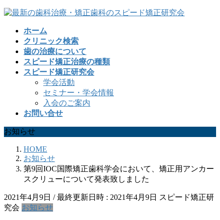
コ
ナ
ン
ビ
ホーム
テ
ゲ
クリニック検索
ン
ー
歯の治療について
ツ
シ
スピード矯正治療の種類
へ
ョ
スピード矯正研究会
ス
ン
学会活動
キ
に
セミナー・学会情報
ッ
移
入会のご案内
プ
動
お問い合せ
お知らせ
HOME
お知らせ
第9回IOC国際矯正歯科学会において、矯正用アンカー
スクリューについて発表致しました
2021年4月9日
/ 最終更新日時 :
2021年4月9日
スピード矯正研
究会
お知らせ