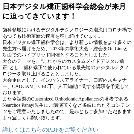
日本デジタル矯正歯科学会総会が来月
に迫ってきています！
歯科領域におけるデジタルテクノロジーの潮流はコロナ禍で
あつても技術革新の速度を増し続けています。
日本デジタル矯正歯科学会は、より新しい情報をより多くの
先生方へ届けるため、2023年の学術大会・総会をOn Lineと
対面でのハイブリッド開催とすることとしました。
大会のテーマを、“これからのカスタムメイドデジタル矯
正”とし、歯科矯正で使われている最先端のデジタルテクノ
ロジーを取り上げることとしました。
大会企画として、インハウスアライナー、口腔内スキャナ
ー、CADCAM、CBC丁、人工知能に関する講演を予定して
おります。
また今話題のCustomized Orthodontic Appliancesの著者である
Nearchos Panayi先生にご講演頂くなど多岐にわたるコンテン
ツをご用意いたしましたので、是非ともご参加いただきます
よう宜しくお願い致します。
詳しくはこちらのPDFをご覧ください