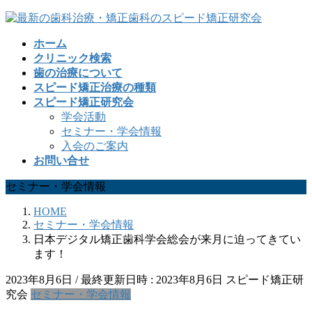
コ
ナ
ン
ビ
ホーム
テ
ゲ
クリニック検索
ン
ー
歯の治療について
ツ
シ
スピード矯正治療の種類
へ
ョ
スピード矯正研究会
ス
ン
学会活動
キ
に
セミナー・学会情報
ッ
移
入会のご案内
プ
動
お問い合せ
セミナー・学会情報
HOME
セミナー・学会情報
日本デジタル矯正歯科学会総会が来月に迫ってきてい
ます！
2023年8月6日
/ 最終更新日時 :
2023年8月6日
スピード矯正研
究会
セミナー・学会情報