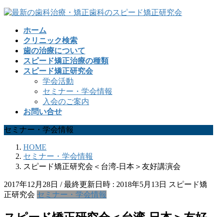
コ
ナ
ン
ビ
ホーム
テ
ゲ
クリニック検索
ン
ー
歯の治療について
ツ
シ
スピード矯正治療の種類
へ
ョ
スピード矯正研究会
ス
ン
学会活動
キ
に
セミナー・学会情報
ッ
移
入会のご案内
プ
動
お問い合せ
セミナー・学会情報
HOME
セミナー・学会情報
スピード矯正研究会＜台湾-日本＞友好講演会
2017年12月28日
/ 最終更新日時 :
2018年5月13日
スピード矯
正研究会
セミナー・学会情報