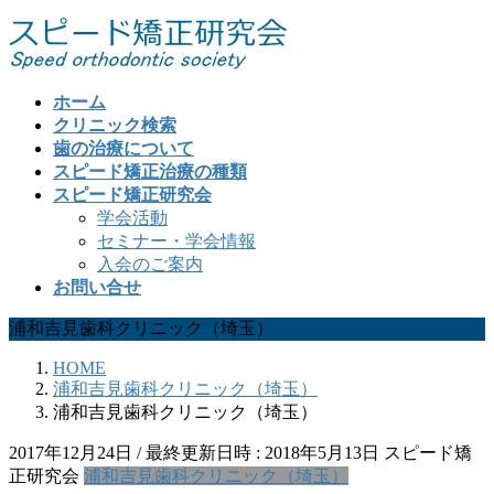
コ
ナ
ン
ビ
テ
ゲ
ン
ー
ホーム
ツ
シ
クリニック検索
へ
ョ
歯の治療について
ス
ン
スピード矯正治療の種類
キ
に
スピード矯正研究会
ッ
移
学会活動
プ
動
セミナー・学会情報
入会のご案内
お問い合せ
浦和吉見歯科クリニック（埼玉）
HOME
浦和吉見歯科クリニック（埼玉）
浦和吉見歯科クリニック（埼玉）
2017年12月24日
/ 最終更新日時 :
2018年5月13日
スピード矯
正研究会
浦和吉見歯科クリニック（埼玉）