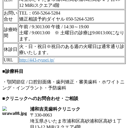
12 MiRiスクエア4階
お問い
TEL：050-5264-5284
合せ
矯正相談予約ダイヤル 050-5264-5285
午前 / 9:3013:00 午後 / 14:30～19:00
診療時
土曜 / 9:0013:00 ※ 土曜日の診療は9:0013:00になり
間
ます。
火・日・祝日※祝日のある週の火曜日は通常通り診
休診日
療いたします。
URL
http://443-ryusei.jp/
■診療科目
・顎関節症 / 口腔顔面痛・歯列矯正・審美歯科・ホワイトニ
ング・インプラント・予防歯科
■クリニックへのお問合わせ・ご相談
浦和吉見歯科クリニック
〒330-0063
埼玉県さいたま市浦和区高砂浦和区高砂１丁
目13-12 MiRiスクエア4階