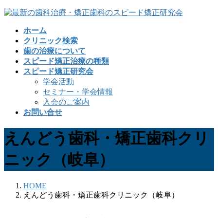
コ
ナ
ン
ビ
ホーム
テ
ゲ
クリニック検索
ン
ー
歯の治療について
ツ
シ
スピード矯正治療の種類
へ
ョ
スピード矯正研究会
ス
ン
学会活動
キ
に
セミナー・学会情報
ッ
移
入会のご案内
プ
動
お問い合せ
えんどう歯科・矯正歯科クリ
ニック（岐阜）
HOME
えんどう歯科・矯正歯科クリニック（岐阜）