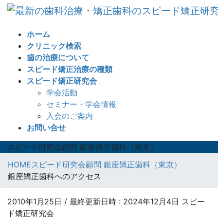
コ
ナ
ン
ビ
テ
ゲ
ホーム
ン
ー
クリニック検索
ツ
シ
歯の治療について
へ
ョ
スピード矯正治療の種類
ス
ン
スピード矯正研究会
キ
に
学会活動
ッ
移
セミナー・学会情報
プ
動
入会のご案内
お問い合せ
スピード研究会顧問 銀座矯正歯科（東京）
HOME
スピード研究会顧問 銀座矯正歯科（東京）
銀座矯正歯科へのアクセス
2010年1月25日
/ 最終更新日時 :
2024年12月4日
スピー
ド矯正研究会