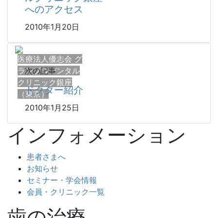
へのアクセス
2010年1月20日
医療法人優志会 グ
ランプロデンタル
次の記事
クリニック銀座
ドクター紹介
（東京）
2010年1月25日
インフォメーション
患者さまへ
お知らせ
セミナー・学会情報
会員・クリニック一覧
歯の治療