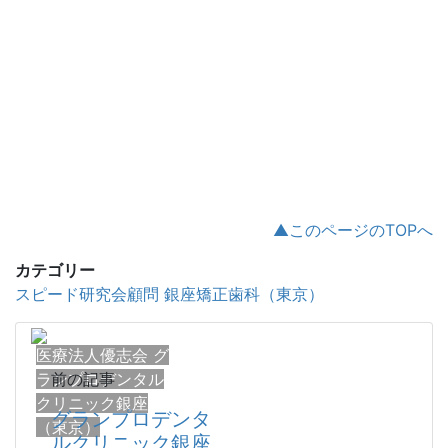
▲このページのTOPへ
カテゴリー
スピード研究会顧問 銀座矯正歯科（東京）
医療法人優志会 グ
ランプロデンタル
前の記事
クリニック銀座
グランプロデンタ
（東京）
ルクリニック銀座