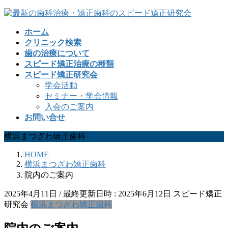
コ
ナ
ン
ビ
ホーム
テ
ゲ
クリニック検索
ン
ー
歯の治療について
ツ
シ
スピード矯正治療の種類
へ
ョ
スピード矯正研究会
ス
ン
学会活動
キ
に
セミナー・学会情報
ッ
移
入会のご案内
プ
動
お問い合せ
横浜まつざわ矯正歯科
HOME
横浜まつざわ矯正歯科
院内のご案内
2025年4月11日
/ 最終更新日時 :
2025年6月12日
スピード矯正
研究会
横浜まつざわ矯正歯科