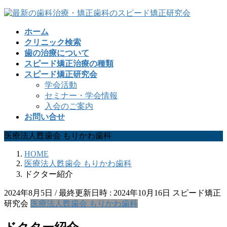
コ
ナ
ン
ビ
ホーム
テ
ゲ
クリニック検索
ン
ー
歯の治療について
ツ
シ
スピード矯正治療の種類
へ
ョ
スピード矯正研究会
ス
ン
学会活動
キ
に
セミナー・学会情報
ッ
移
入会のご案内
プ
動
お問い合せ
医療法人甦歯会 もりかわ歯科
HOME
医療法人甦歯会 もりかわ歯科
ドクター紹介
2024年8月5日
/ 最終更新日時 :
2024年10月16日
スピード矯正
研究会
医療法人甦歯会 もりかわ歯科