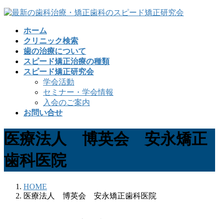
コ
ナ
ン
ビ
ホーム
テ
ゲ
クリニック検索
ン
ー
歯の治療について
ツ
シ
スピード矯正治療の種類
へ
ョ
スピード矯正研究会
ス
ン
学会活動
キ
に
セミナー・学会情報
ッ
移
入会のご案内
プ
動
お問い合せ
医療法人 博英会 安永矯正
歯科医院
HOME
医療法人 博英会 安永矯正歯科医院