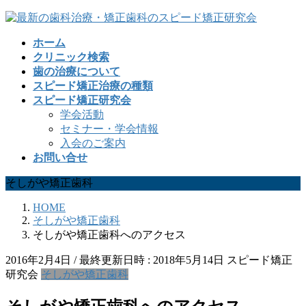
コ
ナ
ン
ビ
ホーム
テ
ゲ
クリニック検索
ン
ー
歯の治療について
ツ
シ
スピード矯正治療の種類
へ
ョ
スピード矯正研究会
ス
ン
学会活動
キ
に
セミナー・学会情報
ッ
移
入会のご案内
プ
動
お問い合せ
そしがや矯正歯科
HOME
そしがや矯正歯科
そしがや矯正歯科へのアクセス
2016年2月4日
/ 最終更新日時 :
2018年5月14日
スピード矯正
研究会
そしがや矯正歯科