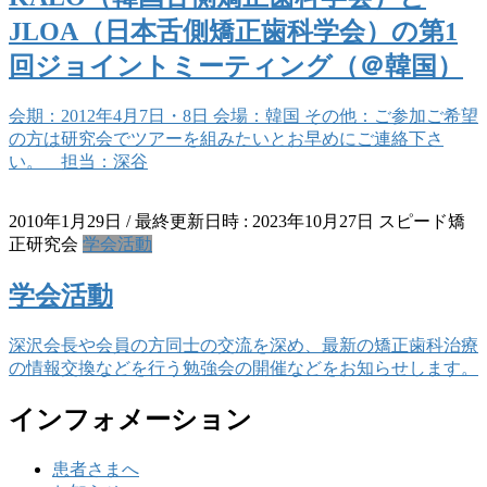
JLOA（日本舌側矯正歯科学会）の第1
回ジョイントミーティング（＠韓国）
会期：2012年4月7日・8日 会場：韓国 その他：ご参加ご希望
の方は研究会でツアーを組みたいとお早めにご連絡下さ
い。 担当：深谷
2010年1月29日
/ 最終更新日時 :
2023年10月27日
スピード矯
正研究会
学会活動
学会活動
深沢会長や会員の方同士の交流を深め、最新の矯正歯科治療
の情報交換などを行う勉強会の開催などをお知らせします。
インフォメーション
患者さまへ