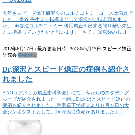
今年もスピード矯正研究会のコルチコトミーコースは満員で
した。 寿谷 先生より指導者として深沢がご指名頂きまし
た。 寿谷法コルチコトミー 併用矯正を出来る限り若い先生
方に指導していきたいと思います。 さて 、知恵袋の […]
2012年6月27日
/ 最終更新日時 :
2018年5月15日
スピード矯正
研究会
学会活動
Dr,深沢とスピード矯正の症例も紹介さ
れました
AAO（アメリカ矯正歯科学会）にて、私たちのスタディグ
ループが紹介されました。 一緒にDr,深沢とスピード矯正の
症例も紹介されました。 舌側矯正学術会より11月23日の大
会シンポジストとして、Dr,深沢に依頼がありました […]