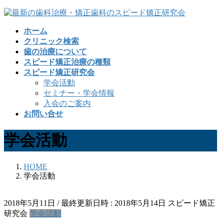
コ
ナ
ン
ビ
ホーム
テ
ゲ
クリニック検索
ン
ー
歯の治療について
ツ
シ
スピード矯正治療の種類
へ
ョ
スピード矯正研究会
ス
ン
学会活動
キ
に
セミナー・学会情報
ッ
移
入会のご案内
プ
動
お問い合せ
学会活動
HOME
学会活動
2018年5月11日
/ 最終更新日時 :
2018年5月14日
スピード矯正
研究会
学会活動