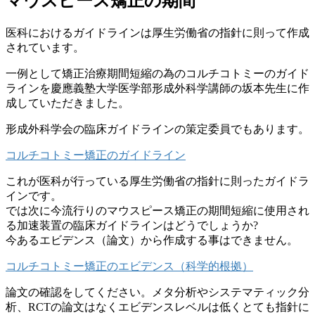
マウスピース矯正の期間
医科におけるガイドラインは厚生労働省の指針に則って作成
されて
います。
一例として矯正治療期間短縮の為のコルチコトミーのガイド
ライン
を慶應義塾大学医学部形成外科学講師の坂本先生に作
成していただ
きました。
形成外科学会の臨床ガイドラインの策定委員でもあります。
コルチコトミー矯正のガイドライン
これが医科が行っている厚生労働省の指針に則ったガイドラ
インで
す。
では次に今流行りのマウスピース矯正の期間短縮に使用され
る加速
装置の臨床ガイドラインはどうでしょうか?
今あるエビデンス（論文）から作成する事はできません。
コルチコトミー矯正のエビデンス（科学的根拠）
論文の確認をしてください。メタ分析やシステマティック分
析、
RCTの論文はなくエビデンスレベルは低くとても指針に