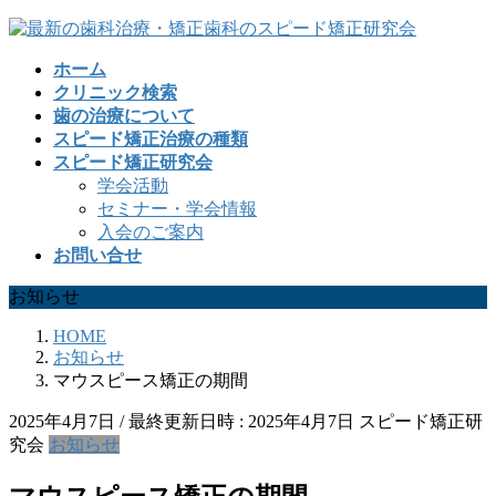
コ
ナ
ン
ビ
ホーム
テ
ゲ
クリニック検索
ン
ー
歯の治療について
ツ
シ
スピード矯正治療の種類
へ
ョ
スピード矯正研究会
ス
ン
学会活動
キ
に
セミナー・学会情報
ッ
移
入会のご案内
プ
動
お問い合せ
お知らせ
HOME
お知らせ
マウスピース矯正の期間
2025年4月7日
/ 最終更新日時 :
2025年4月7日
スピード矯正研
究会
お知らせ