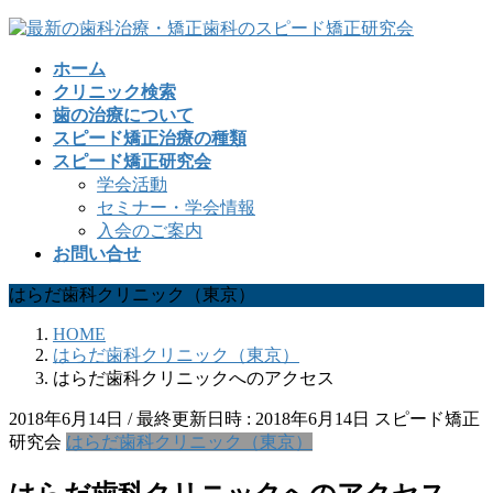
コ
ナ
ン
ビ
ホーム
テ
ゲ
クリニック検索
ン
ー
歯の治療について
ツ
シ
スピード矯正治療の種類
へ
ョ
スピード矯正研究会
ス
ン
学会活動
キ
に
セミナー・学会情報
ッ
移
入会のご案内
プ
動
お問い合せ
はらだ歯科クリニック（東京）
HOME
はらだ歯科クリニック（東京）
はらだ歯科クリニックへのアクセス
2018年6月14日
/ 最終更新日時 :
2018年6月14日
スピード矯正
研究会
はらだ歯科クリニック（東京）